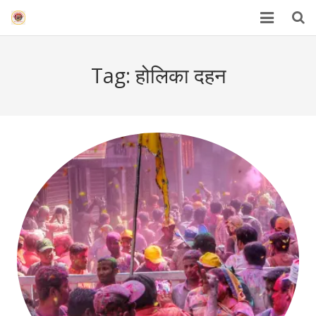
HOME
Tag:
होलिका दहन
Mahakal Bhasma Aarti
12 Jyotrilinga
Best Spiritual Quotes in Hindi
Blogs
Others