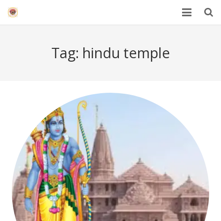
HOME
Tag:
hindu temple
Mahakal Bhasma Aarti
12 Jyotrilinga
Best Spiritual Quotes in Hindi
Blogs
Others