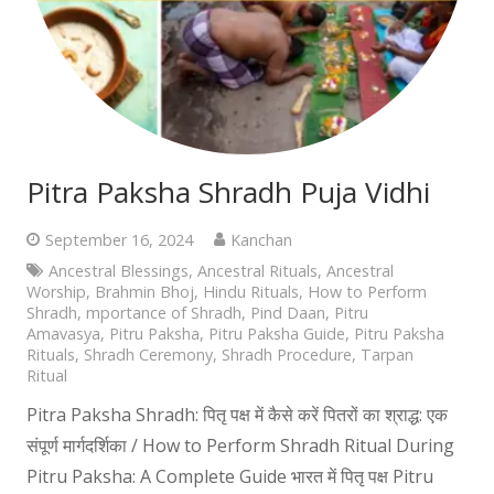
Pitra Paksha Shradh Puja Vidhi
September 16, 2024
Kanchan
Ancestral Blessings
,
Ancestral Rituals
,
Ancestral
Worship
,
Brahmin Bhoj
,
Hindu Rituals
,
How to Perform
Shradh
,
mportance of Shradh
,
Pind Daan
,
Pitru
Amavasya
,
Pitru Paksha
,
Pitru Paksha Guide
,
Pitru Paksha
Rituals
,
Shradh Ceremony
,
Shradh Procedure
,
Tarpan
Ritual
Pitra Paksha Shradh: पितृ पक्ष में कैसे करें पितरों का श्राद्ध: एक
संपूर्ण मार्गदर्शिका / How to Perform Shradh Ritual During
Pitru Paksha: A Complete Guide भारत में पितृ पक्ष Pitru