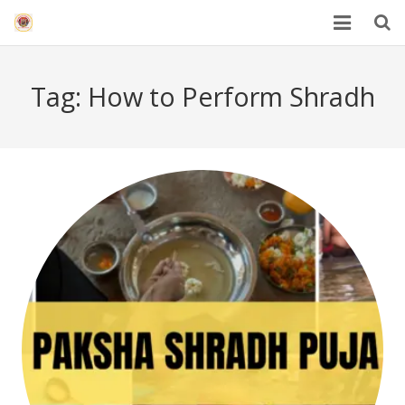
HOME
Tag:
How to Perform Shradh
Mahakal Bhasma Aarti
12 Jyotrilinga
Best Spiritual Quotes in Hindi
Blogs
Others