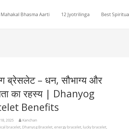
Mahakal Bhasma Aarti
12 Jyotrilinga
Best Spiritua
ग ब्रेसलेट – धन, सौभाग्य और
ा का रहस्य | Dhanyog
elet Benefits
18, 2025
Kanchan
ical bracelet
,
Dhanyog Bracelet
,
energy bracelet
,
lucky bracelet
,