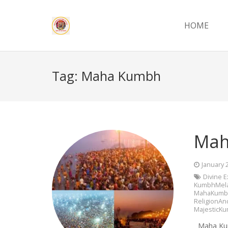
HOME
Tag:
Maha Kumbh
Mah
January 
Divine 
KumbhMela
MahaKumb
ReligionAn
MajesticK
Maha Kumbh 