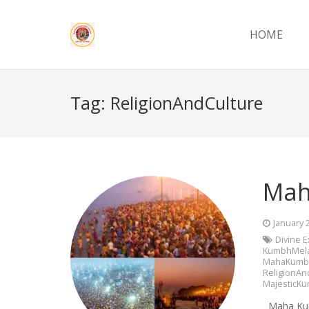
HOME
Tag:
ReligionAndCulture
Mah
January 
Divine 
KumbhMela
MahaKumb
ReligionAn
MajesticK
Maha Kumbh 