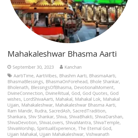
Mahakaleshwar Bhasma Aarti
September 30, 2023
Kanchan
AartiTime
,
AartiVibes
,
Bhashm Aarti
,
BhasmaAarti
,
BhasmaBlessings
,
BhasmaOnForehead
,
Bhole Shankar
,
Bholenath
,
BlessingsOfBhasma
,
DevotionalMoment
,
DivineConnection
,
DivineRitual
,
God
,
God Quotes
,
God
wishes
,
LordShivaAarti
,
Mahakal
,
Mahakal Lok
,
Mahakal
Ujjain
,
Mahakaleshwar
,
Mahakaleshwar Bhasma Aarti
,
Ram Mandir
,
Rudra
,
SacredAsh
,
SacredTradition
,
Shankara
,
Shiv Shankar
,
Shiva
,
ShivaBhakti
,
ShivaDarshan
,
ShivaDevotion
,
ShivaLovers
,
ShivaMantra
,
ShivaTemple
,
ShivaWorship
,
SpiritualExperience
,
The Eternal God
,
Ujjain Mahakal
,
Ujjain Mahakaleshwar
,
Vishwanath