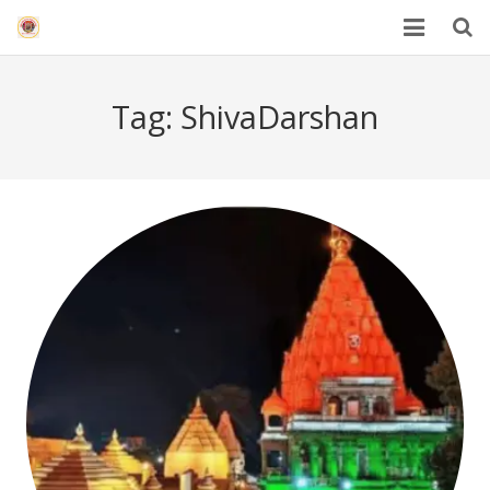
HOME
Tag:
ShivaDarshan
Mahakal Bhasma Aarti
12 Jyotrilinga
Best Spiritual Quotes in Hindi
Blogs
Others