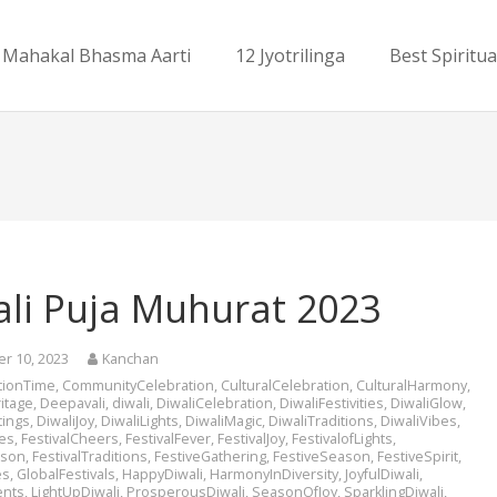
Mahakal Bhasma Aarti
12 Jyotrilinga
Best Spiritua
ali Puja Muhurat 2023
r 10, 2023
Kanchan
tionTime
,
CommunityCelebration
,
CulturalCelebration
,
CulturalHarmony
,
itage
,
Deepavali
,
diwali
,
DiwaliCelebration
,
DiwaliFestivities
,
DiwaliGlow
,
tings
,
DiwaliJoy
,
DiwaliLights
,
DiwaliMagic
,
DiwaliTraditions
,
DiwaliVibes
,
es
,
FestivalCheers
,
FestivalFever
,
FestivalJoy
,
FestivalofLights
,
ason
,
FestivalTraditions
,
FestiveGathering
,
FestiveSeason
,
FestiveSpirit
,
es
,
GlobalFestivals
,
HappyDiwali
,
HarmonyInDiversity
,
JoyfulDiwali
,
ents
,
LightUpDiwali
,
ProsperousDiwali
,
SeasonOfJoy
,
SparklingDiwali
,