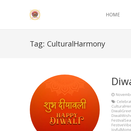
HOME
Tag:
CulturalHarmony
Diw
Novembe
Celebra
CulturalHer
DiwaliGree
DiwaliWish
FestivalSe
FestiveVib
JoyfulMom