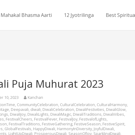
Mahakal Bhasma Aarti
12 Jyotrilinga
Best Spiritua
ali Puja Muhurat 2023
r 10, 2023
Kanchan
tionTime
,
CommunityCelebration
,
CulturalCelebration
,
CulturalHarmony
,
itage
,
Deepavali
,
diwali
,
DiwaliCelebration
,
DiwaliFestivities
,
DiwaliGlow
,
tings
,
DiwaliJoy
,
DiwaliLights
,
DiwaliMagic
,
DiwaliTraditions
,
DiwaliVibes
,
es
,
FestivalCheers
,
FestivalFever
,
FestivalJoy
,
FestivalofLights
,
ason
,
FestivalTraditions
,
FestiveGathering
,
FestiveSeason
,
FestiveSpirit
,
es
,
GlobalFestivals
,
HappyDiwali
,
HarmonyInDiversity
,
JoyfulDiwali
,
ents
,
LightUpDiwali
,
ProsperousDiwali
,
SeasonOfJoy
,
SparklingDiwali
,