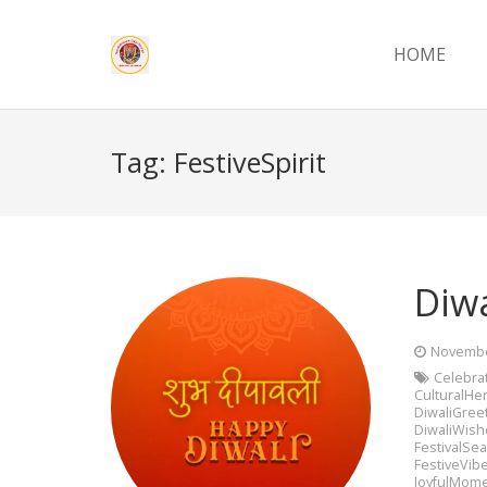
HOME
Tag:
FestiveSpirit
Diw
Novembe
Celebra
CulturalHer
DiwaliGree
DiwaliWish
FestivalSe
FestiveVib
JoyfulMom