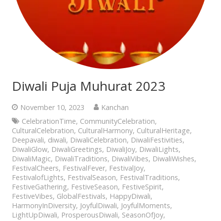
Diwali Puja Muhurat 2023
November 10, 2023
Kanchan
CelebrationTime
,
CommunityCelebration
,
CulturalCelebration
,
CulturalHarmony
,
CulturalHeritage
,
Deepavali
,
diwali
,
DiwaliCelebration
,
DiwaliFestivities
,
DiwaliGlow
,
DiwaliGreetings
,
DiwaliJoy
,
DiwaliLights
,
DiwaliMagic
,
DiwaliTraditions
,
DiwaliVibes
,
DiwaliWishes
,
FestivalCheers
,
FestivalFever
,
FestivalJoy
,
FestivalofLights
,
FestivalSeason
,
FestivalTraditions
,
FestiveGathering
,
FestiveSeason
,
FestiveSpirit
,
FestiveVibes
,
GlobalFestivals
,
HappyDiwali
,
HarmonyInDiversity
,
JoyfulDiwali
,
JoyfulMoments
,
LightUpDiwali
,
ProsperousDiwali
,
SeasonOfJoy
,