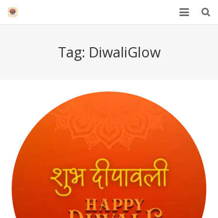
HOME
Tag:
DiwaliGlow
Mahakal Bhasma Aarti
12 Jyotrilinga
Best Spiritual Quotes in Hindi
Blogs
Others